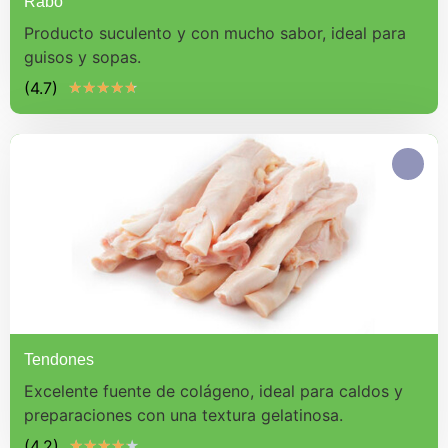
Rabo
Producto suculento y con mucho sabor, ideal para
guisos y sopas.
(4.7)
★
★
★
★
★
Tendones
Excelente fuente de colágeno, ideal para caldos y
preparaciones con una textura gelatinosa.
(4.2)
★
★
★
★
★