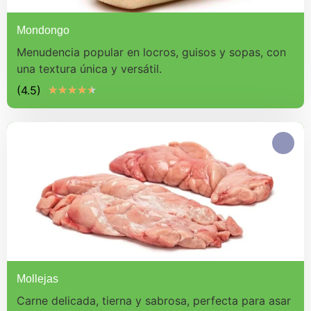
Mondongo
Menudencia popular en locros, guisos y sopas, con
una textura única y versátil.
(4.5)
★
★
★
★
★
Mollejas
Carne delicada, tierna y sabrosa, perfecta para asar