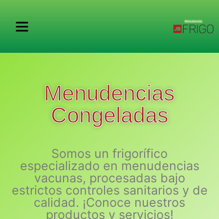
Menudencias
Congeladas
Somos un frigorífico
especializado en menudencias
vacunas, procesadas bajo
estrictos controles sanitarios y de
calidad. ¡Conoce nuestros
productos y servicios!