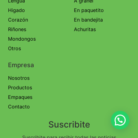
Lengua
A granel
Higado
En paquetito
Corazón
En bandejita
Riñones
Achuritas
Mondongos
Otros
Empresa
Nosotros
Productos
Empaques
Contacto
Suscribite
Suscribite para recibir todas las noticias