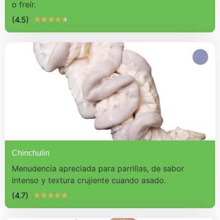
o freír.
(4.5)
★
★
★
★
★
Chinchulin
Menudencia apreciada para parrillas, de sabor
intenso y textura crujiente cuando asado.
(4.7)
★
★
★
★
★