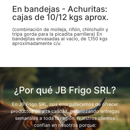
En bandejas - Achuritas:
cajas de 10/12 kgs aprox.
(combinación de molleja, riñón, chinchulín y
tripa gorda para la picadita parrillera) En
bandejitas envasadas al vacío, de 1,150 kgs
aproximadamente c/u
¿Por qué JB Frigo SRL?
En JB Frigo SRL, nos enorgullecemos de ofrecer
productos de alta calidad, garantizando entregas
semanales a toda la región. Nuestros clientes
confían en nosotros porque: