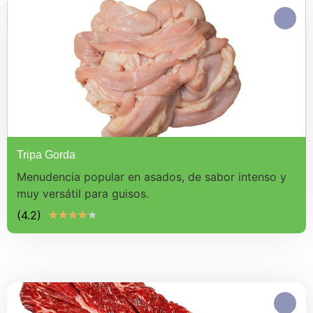
Tripa Gorda
Menudencia popular en asados, de sabor intenso y
muy versátil para guisos.
(4.2)
★
★
★
★
★