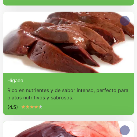
Higado
Rico en nutrientes y de sabor intenso, perfecto para
platos nutritivos y sabrosos.
(4.5)
★
★
★
★
★